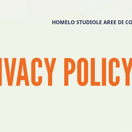
HOME
LO STUDIO
LE AREE DI 
IVACY
POLIC