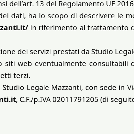
nsi dell’art. 13 del Regolamento UE 201
dei dati, ha lo scopo di descrivere le m
anti.it/
in riferimento al trattamento d
izione dei servizi prestati da Studio Leg
o siti web eventualmente consultabili da
tti terzi.
:
Studio Legale Mazzanti, con sede in Via
ti.it
, C.F./p.IVA 02011791205 (di seguito